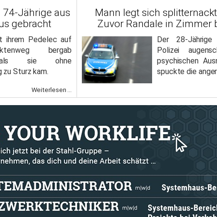
: 74-Jährige aus
Mann legt sich splitternackt
us gebracht
Zuvor Randale in Zimmer 
t ihrem Pedelec auf
Der 28-Jährige
ktenweg bergab
Polizei augensc
 als sie ohne
psychischen Aus
 zu Sturz kam.
spuckte die ange
Weiterlesen ...