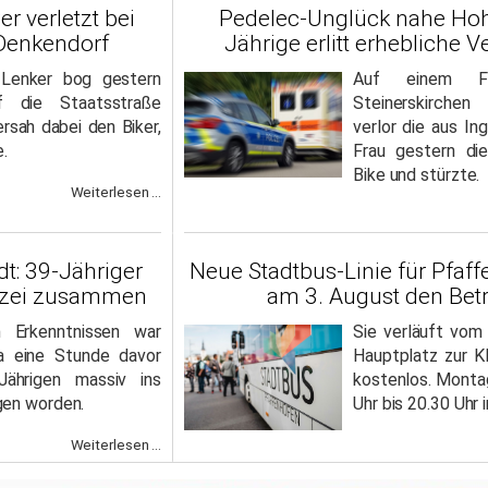
r verletzt bei
Pedelec-Unglück nahe Hoh
 Denkendorf
Jährige erlitt erhebliche 
-Lenker bog gestern
Auf einem Fe
f die Staatsstraße
Steinerskirche
rsah dabei den Biker,
verlor die aus I
e.
Frau gestern die
Bike und stürzte.
Weiterlesen ...
dt: 39-Jähriger
Neue Stadtbus-Linie für Pfaf
lizei zusammen
am 3. August den Betr
n Erkenntnissen war
Sie verläuft vom
 eine Stunde davor
Hauptplatz zur Kl
ährigen massiv ins
kostenlos. Montag
gen worden.
Uhr bis 20.30 Uhr
Weiterlesen ...