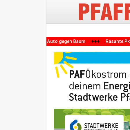
acht mit Auto gegen Baum
+++
Rasante Pkw-Fahrt in Voh