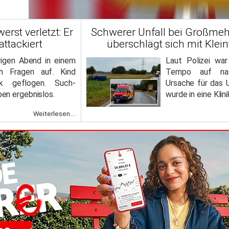
rst verletzt: Er
Schwerer Unfall bei Großmehr
ttackiert
überschlägt sich mit Klein
rigen Abend in einem
Laut Polizei wa
h Fragen auf. Kind
Tempo auf nas
ik geflogen. Such-
Ursache für das U
en ergebnislos.
wurde in eine Klin
Weiterlesen ...