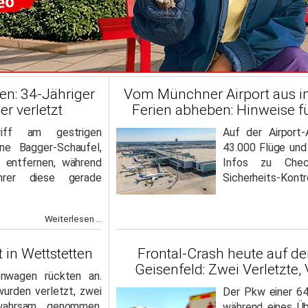
fen: 34-Jähriger
Vom Münchner Airport aus i
r verletzt
Ferien abheben: Hinweise f
iff am gestrigen
Auf der Airport
ne Bagger-Schaufel,
43.000 Flüge und
 entfernen, während
Infos zu Check
hrer diese gerade
Sicherheits-Kontr
Weiterlesen ...
t in Wettstetten
Frontal-Crash heute auf d
Geisenfeld: Zwei Verletzte,
enwagen rückten an.
urden verletzt, zwei
Der Pkw einer 64-
wahrsam genommen.
während eines Ü