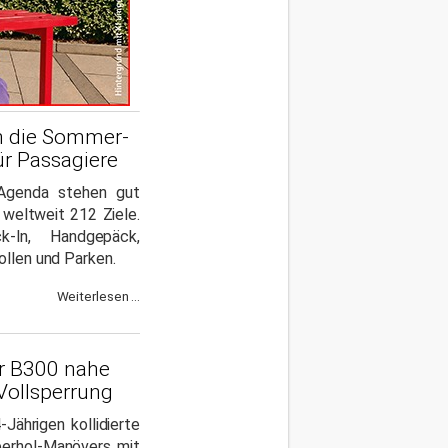
n die Sommer-
ür Passagiere
-Agenda stehen gut
 weltweit 212 Ziele.
-In, Handgepäck,
ollen und Parken.
Weiterlesen ...
er B300 nahe
 Vollsperrung
Jährigen kollidierte
berhol-Manövers mit