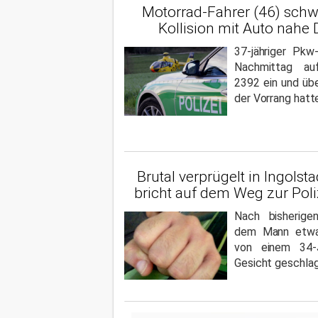
Motorrad-Fahrer (46) schwe
Kollision mit Auto nahe
37-jähriger Pkw
Nachmittag au
2392 ein und übe
der Vorrang hatt
Brutal verprügelt in Ingolsta
bricht auf dem Weg zur Po
Nach bisherige
dem Mann etwa
von einem 34-J
Gesicht geschla