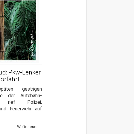
Süd: Pkw-Lenker
Vorfahrt
äten gestrigen
he der Autobahn-
le rief Polizei,
und Feuerwehr auf
Weiterlesen ...