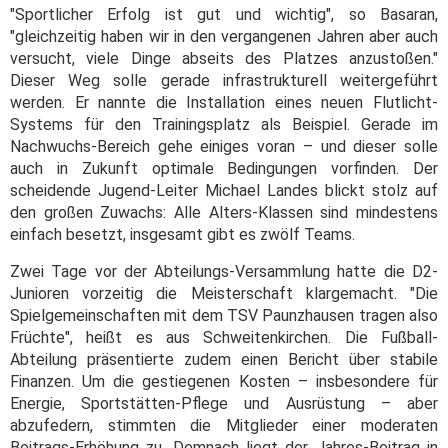
"Sportlicher Erfolg ist gut und wichtig", so Basaran,
"gleichzeitig haben wir in den vergangenen Jahren aber auch
versucht, viele Dinge abseits des Platzes anzustoßen."
Dieser Weg solle gerade infrastrukturell weitergeführt
werden. Er nannte die Installation eines neuen Flutlicht-
Systems für den Trainingsplatz als Beispiel. Gerade im
Nachwuchs-Bereich gehe einiges voran – und dieser solle
auch in Zukunft optimale Bedingungen vorfinden. Der
scheidende Jugend-Leiter Michael Landes blickt stolz auf
den großen Zuwachs: Alle Alters-Klassen sind mindestens
einfach besetzt, insgesamt gibt es zwölf Teams.
Zwei Tage vor der Abteilungs-Versammlung hatte die D2-
Junioren vorzeitig die Meisterschaft klargemacht. "Die
Spielgemeinschaften mit dem TSV Paunzhausen tragen also
Früchte", heißt es aus Schweitenkirchen. Die Fußball-
Abteilung präsentierte zudem einen Bericht über stabile
Finanzen. Um die gestiegenen Kosten – insbesondere für
Energie, Sportstätten-Pflege und Ausrüstung – aber
abzufedern, stimmten die Mitglieder einer moderaten
Beitrags-Erhöhung zu. Demnach liegt der Jahres-Beitrag in