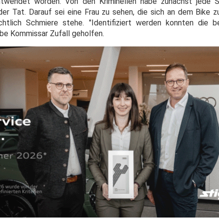
twendet worden. Von den Kriminellen habe zunächst jede S
r Tat. Darauf sei eine Frau zu sehen, die sich an dem Bike 
htlich Schmiere stehe. "Identifiziert werden konnten die b
habe Kommissar Zufall geholfen.