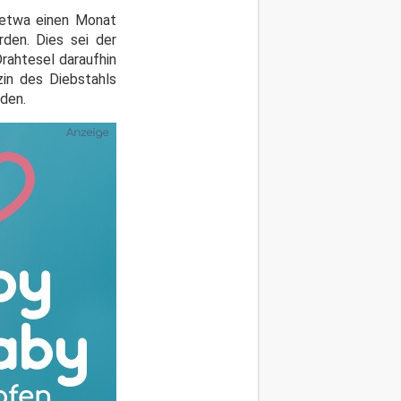
i etwa einen Monat
den. Dies sei der
rahtesel daraufhin
zin des Diebstahls
lden.