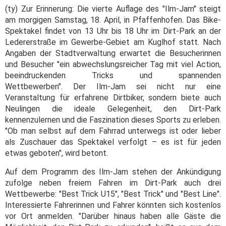
(ty) Zur Erinnerung: Die vierte Auflage des "Ilm-Jam" steigt
am morgigen Samstag, 18. April, in Pfaffenhofen. Das Bike-
Spektakel findet von 13 Uhr bis 18 Uhr im Dirt-Park an der
Ledererstraße im Gewerbe-Gebiet am Kuglhof statt. Nach
Angaben der Stadtverwaltung erwartet die Besucherinnen
und Besucher "ein abwechslungsreicher Tag mit viel Action,
beeindruckenden Tricks und spannenden
Wettbewerben". Der Ilm-Jam sei nicht nur eine
Veranstaltung für erfahrene Dirtbiker, sondern biete auch
Neulingen die ideale Gelegenheit, den Dirt-Park
kennenzulernen und die Faszination dieses Sports zu erleben.
"Ob man selbst auf dem Fahrrad unterwegs ist oder lieber
als Zuschauer das Spektakel verfolgt – es ist für jeden
etwas geboten", wird betont.
Auf dem Programm des Ilm-Jam stehen der Ankündigung
zufolge neben freiem Fahren im Dirt-Park auch drei
Wettbewerbe: "Best Trick U15", "Best Trick" und "Best Line".
Interessierte Fahrerinnen und Fahrer könnten sich kostenlos
vor Ort anmelden. "Darüber hinaus haben alle Gäste die