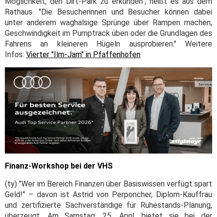
Möglichkeit, den Dirt-Park zu erkunden", heißt es aus dem
Rathaus. "Die Besucherinnen und Besucher können dabei
unter anderem waghalsige Sprünge über Rampen machen,
Geschwindigkeit im Pumptrack üben oder die Grundlagen des
Fahrens an kleineren Hügeln ausprobieren." Weitere
Infos:
Vierter "Ilm-Jam" in Pfaffenhofen
Finanz-Workshop bei der VHS
(ty) "Wer im Bereich Finanzen über Basiswissen verfügt spart
Geld!" – davon ist Astrid von Perponcher, Diplom-Kauffrau
und zertifizierte Sachverständige für Ruhestands-Planung,
überzeugt. Am Samstag, 25. April, bietet sie bei der