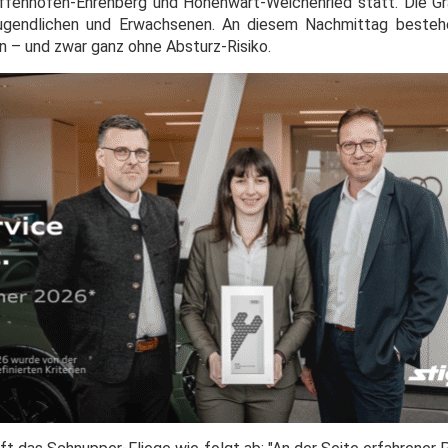
fenhofen-Ehrenberg und Hohenwart-Weichenried statt. Die Gra
, Jugendlichen und Erwachsenen. An diesem Nachmittag besteh
n – und zwar ganz ohne Absturz-Risiko.