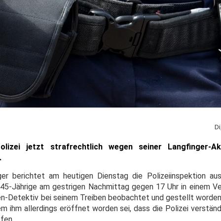
Di
olizei jetzt strafrechtlich wegen seiner Langfinger-
.
er berichtet am heutigen Dienstag die Polizeiinspektion au
45-Jährige am gestrigen Nachmittag gegen 17 Uhr in einem V
-Detektiv bei seinem Treiben beobachtet und gestellt worden.
 ihm allerdings eröffnet worden sei, dass die Polizei verständ
fen.