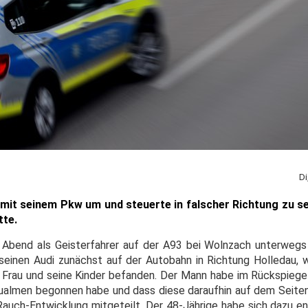
Di
mit seinem Pkw um und steuerte in falscher Richtung zu se
tte.
en Abend als Geisterfahrer auf der A93 bei Wolnzach unterweg
 seinen Audi zunächst auf der Autobahn in Richtung Holledau, w
 Frau und seine Kinder befanden. Der Mann habe im Rückspiegel
ualmen begonnen habe und dass diese daraufhin auf dem Seite
Rauch-Entwicklung mitgeteilt. Der 48-Jährige habe sich dazu en