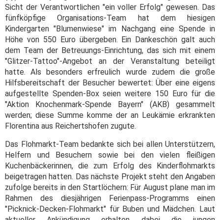
Sicht der Verantwortlichen "ein voller Erfolg" gewesen. Das
fünfköpfige Organisations-Team hat dem hiesigen
Kindergarten "Blumenwiese" im Nachgang eine Spende in
Höhe von 550 Euro übergeben. Ein Dankeschön galt auch
dem Team der Betreuungs-Einrichtung, das sich mit einem
"Glitzer-Tattoo"-Angebot an der Veranstaltung beteiligt
hatte. Als besonders erfreulich wurde zudem die große
Hilfsbereitschaft der Besucher bewertet: Über eine eigens
aufgestellte Spenden-Box seien weitere 150 Euro für die
"Aktion Knochenmark-Spende Bayern" (AKB) gesammelt
werden; diese Summe komme der an Leukämie erkrankten
Florentina aus Reichertshofen zugute.
Das Flohmarkt-Team bedankte sich bei allen Unterstützern,
Helfern und Besuchern sowie bei den vielen fleißigen
Kuchenbäckerinnen, die zum Erfolg des Kinderflohmarkts
beigetragen hatten. Das nächste Projekt steht den Angaben
zufolge bereits in den Startlöchern: Für August plane man im
Rahmen des diesjährigen Ferienpass-Programms einen
"Picknick-Decken-Flohmarkt" für Buben und Mädchen. Laut
aktueller Ankündigung erhalten dabei die jungen