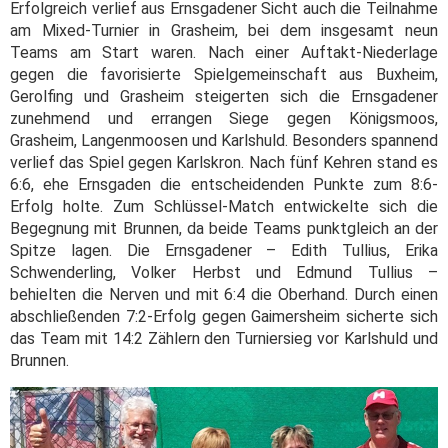
Erfolgreich verlief aus Ernsgadener Sicht auch die Teilnahme
am Mixed-Turnier in Grasheim, bei dem insgesamt neun
Teams am Start waren. Nach einer Auftakt-Niederlage
gegen die favorisierte Spielgemeinschaft aus Buxheim,
Gerolfing und Grasheim steigerten sich die Ernsgadener
zunehmend und errangen Siege gegen Königsmoos,
Grasheim, Langenmoosen und Karlshuld. Besonders spannend
verlief das Spiel gegen Karlskron. Nach fünf Kehren stand es
6:6, ehe Ernsgaden die entscheidenden Punkte zum 8:6-
Erfolg holte. Zum Schlüssel-Match entwickelte sich die
Begegnung mit Brunnen, da beide Teams punktgleich an der
Spitze lagen. Die Ernsgadener – Edith Tullius, Erika
Schwenderling, Volker Herbst und Edmund Tullius –
behielten die Nerven und mit 6:4 die Oberhand. Durch einen
abschließenden 7:2-Erfolg gegen Gaimersheim sicherte sich
das Team mit 14:2 Zählern den Turniersieg vor Karlshuld und
Brunnen.