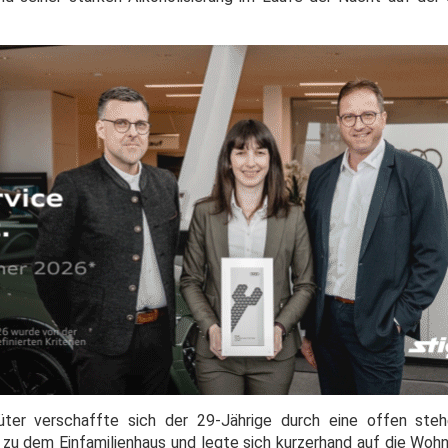
ter verschaffte sich der 29-Jährige durch eine offen ste
zu dem Einfamilienhaus und legte sich kurzerhand auf die Wo