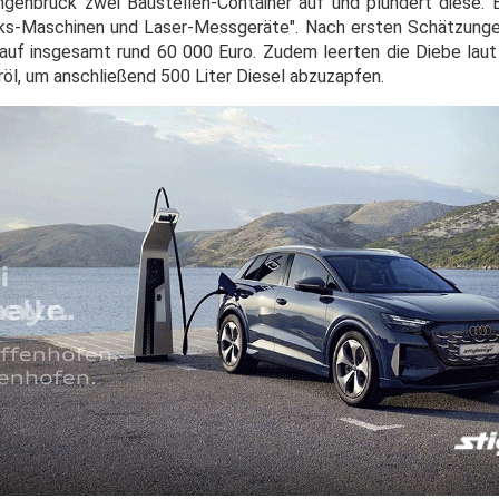
ngenbruck zwei Baustellen-Container auf und plündert diese
rks-Maschinen und Laser-Messgeräte". Nach ersten Schätzunge
f insgesamt rund 60 000 Euro. Zudem leerten die Diebe laut 
röl, um anschließend 500 Liter Diesel abzuzapfen.