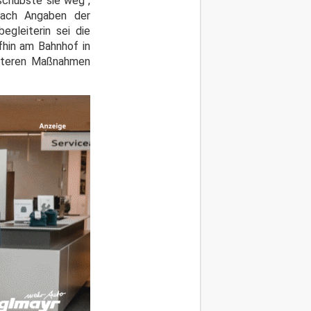
schubste sie weg",
 Nach Angaben der
gleiterin sei die
fhin am Bahnhof in
eiteren Maßnahmen