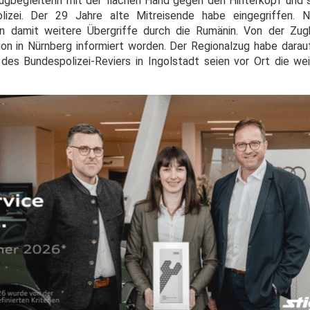
Zugbegleiterin mit der flachen Hand gegen den Hinterkopf und 
lizei. Der 29 Jahre alte Mitreisende habe eingegriffen.
 damit weitere Übergriffe durch die Rumänin. Von der Zugbe
tion in Nürnberg informiert worden. Der Regionalzug habe darau
es Bundespolizei-Reviers in Ingolstadt seien vor Ort die w