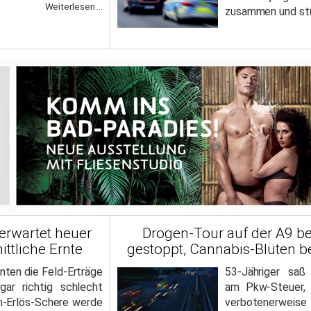
Weiterlesen ...
zusammen und stü
erwartet heuer
Drogen-Tour auf der A9 b
ittliche Ernte
gestoppt, Cannabis-Blüten 
nten die Feld-Erträge
53-Jähriger saß
gar richtig schlecht
am Pkw-Steuer, 
en-Erlös-Schere werde
verbotenerweis