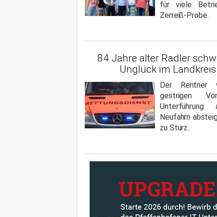
für viele Betr
Zerreiß-Probe.
84 Jahre alter Radler schwe
Unglück im Landkreis 
Der Rentner 
gestrigen V
Unterführun
Neufahrn abstei
zu Sturz.