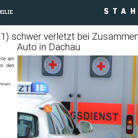
21) schwer verletzt bei Zusamme
Auto in Dachau
ete am
en den
lesen ...