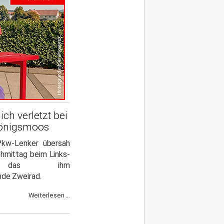
ich verletzt bei
Königsmoos
Pkw-Lenker übersah
hmittag beim Links-
n das ihm
e Zweirad.
Weiterlesen ...