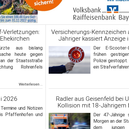
f-Verletzungen:
Versicherungs-Kennzeichen a
 Ehekirchen
Jähriger kassiert Anzeige i
türzte aus bislang
Der E-Scooter
rsache heute gegen
frühen gestrig
r an der Staatsstraße
Polizei gestoppt.
htung Rohrenfels
ein Strafverfahren
Weiterlesen ...
li 2026
Radler aus Geisenfeld bei Un
Kollision mit 18-Jährigem
, Termine und Notizen
is Pfaffenhofen und
Der 47-Jährige 
Morgen an der St
dem jungen E