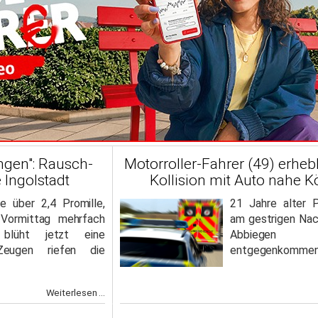
ngen": Rausch-
Motorroller-Fahrer (49) erhebl
 Ingolstadt
Kollision mit Auto nahe 
te über 2,4 Promille,
21 Jahre alter 
 Vormittag mehrfach
am gestrigen Nac
 blüht jetzt eine
Abbiege
 Zeugen riefen die
entgegenkommend
Weiterlesen ...