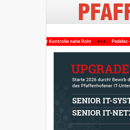
gestriger Kontrolle nahe Rohr
+++
Pedelec-Unfall in Sch