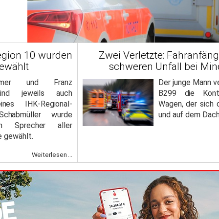
egion 10 wurden
Zwei Verletzte: Fahranfäng
gewählt
schweren Unfall bei Min
römer und Franz
Der junge Mann ve
sind jeweils auch
B299 die Kontr
ines IHK-Regional-
Wagen, der sich 
Schabmüller wurde
und auf dem Dach
m Sprecher aller
 gewählt.
Weiterlesen ...