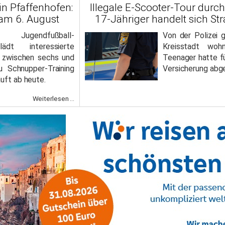
in Pfaffenhofen:
Illegale E-Scooter-Tour durc
 am 6. August
17-Jähriger handelt sich Str
 Jugendfußball-
Von der Polizei 
lädt interessierte
Kreisstadt wohn
 zwischen sechs und
Teenager hatte fü
 Schnupper-Training
Versicherung abg
äuft ab heute.
Weiterlesen ...