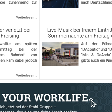
iebe zunehmend zur
nach Deutschland 
Weiterlesen ...
r verletzt bei
Live-Musik bei freiem Eintri
Freising
Sommernächte am Freitag 
wollte am späten
Auf der Bühne
ormittag bei der
"DAcoutic" und "D
g am Bahnhof von
"Mia & DaAnda"
gen, kam dabei jedoch
gibts auch ein Ki
Weiterlesen ...