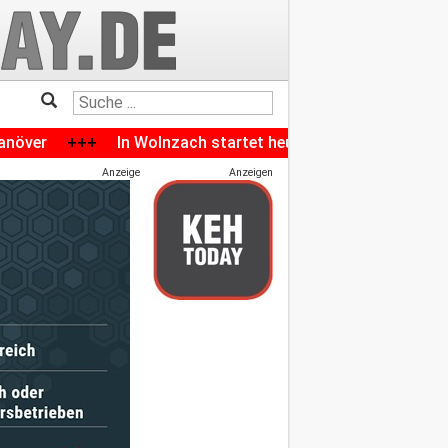
In Wolnzach startet heute das Volksfest: Das komplette 
Anzeige
Anzeigen